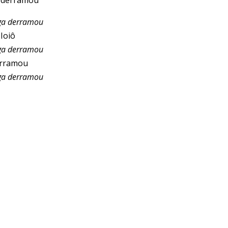
 e derramou
iga derramou
Ioiô
iga derramou
derramou
iga derramou