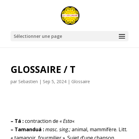
Sélectionner une page
GLOSSAIRE / T
par
Sebastien
|
Sep 5, 2024
|
Glossaire
– Tá :
contraction de
« Esta
«
– Tamanduá :
masc. sing.;
animal, mammifère. Litt.
« tamanoir, fourmilier ». Sujet d’une chanson